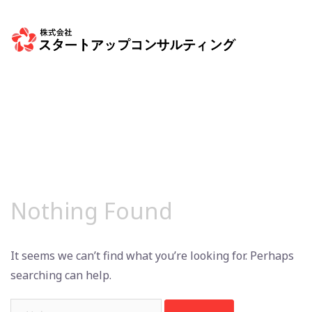
Skip
to
content
Nothing Found
It seems we can’t find what you’re looking for. Perhaps
searching can help.
検